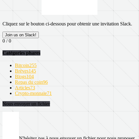
Cliquez sur le bouton ci-dessous pour obtenir une invitation Slack.
Join us on Slack!
0 / 0
Catégories phares
Bitcoin
255
Brèves
145
Blogs
104
Repas du coin
96
Articles
73
Crypto-monnaie
71
Nous envoyer un fichier
N'hésitez pas à nous envoyer un fichier pour nous proposer