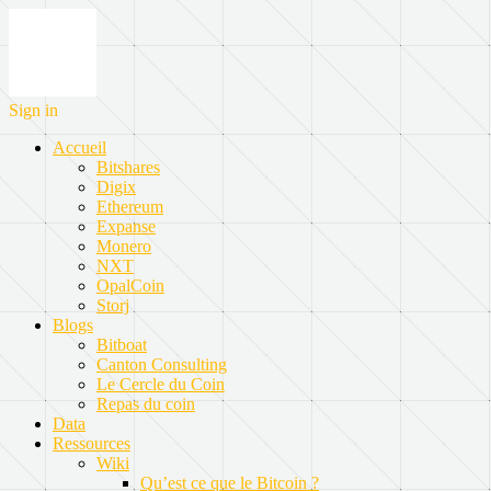
Sign in
Accueil
Bitshares
Digix
Ethereum
Expanse
Monero
NXT
OpalCoin
Storj
Blogs
Bitboat
Canton Consulting
Le Cercle du Coin
Repas du coin
Data
Ressources
Wiki
Qu’est ce que le Bitcoin ?