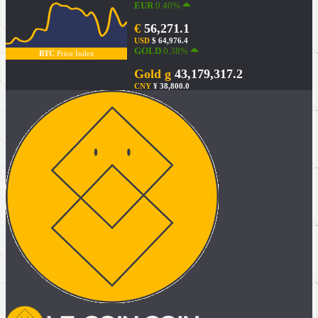
EUR
0.40%
€
56,271.1
USD
$ 64,976.4
GOLD
0.38%
BTC
Price Index
Gold g
43,179,317.2
CNY
¥ 38,800.0