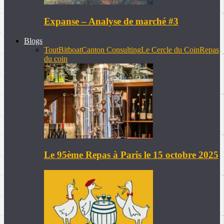
Expanse – Analyse de marché #3
Blogs
Tout
Bitboat
Canton Consulting
Le Cercle du Coin
Repas
du coin
Le 95ème Repas à Paris le 15 octobre 2025