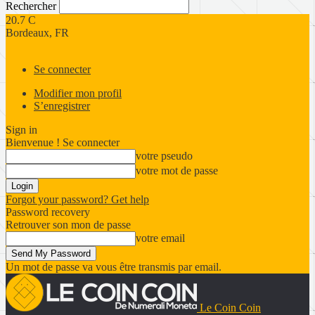
Rechercher
20.7
C
Bordeaux, FR
Se connecter
Modifier mon profil
S’enregistrer
Sign in
Bienvenue ! Se connecter
votre pseudo
votre mot de passe
Forgot your password? Get help
Password recovery
Retrouver son mon de passe
votre email
Un mot de passe va vous être transmis par email.
Le Coin Coin