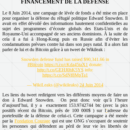
FINANCEMENT DE LA DÉFENSE
Le 8 Juin 2014, une campage de lévée de fonds a été mise en place
pour organiser la défense du réfugié politique Edward Snowden. Il
avait en effet dévoilé des informations hautement confidentielles au
sujet des programmes d’écoute globals des Etats-Unis et du
Royaume-Uni accompagné de ses anciens dominions. À la suite de
cela il a fui à Hong-Kong puis en Russie afin d’éviter les
condamnations prévues contre lui dans son pays natal. Il a alors fait
parler de lui et du Bitcoin grâce à un tweet de Wikileak :
Snowden defense fund has raised $90,341.66 in
#Bitcoin
https://t.co/cKda45taX1
donate:
http://t.co/GEHJ0hK5YS
info:
https://t.co/SdNf8MpTa1
— WikiLeaks (@wikileaks)
24 Juin 2014
Les liens du tweet redirigent vers les différents moyens de faire un
don à Edward Snowden. On peut donc voir qu’à l’heure
d’aujourd’hui, il y a exactement 153.9742744 btc (avec la pics
positifs récent du Bitcoin, près de 100 000$ ) sur l
‘
adresse du
portefeuille de la défense de celui-ci. Cette campagne a été menée
par la
Fondation Courage
qui est une ONG s’occupant de soutenir
les personnes qui défendent au péril de leur vie les libertés de