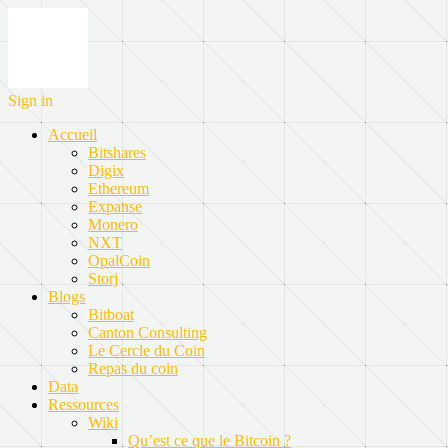
Sign in
Accueil
Bitshares
Digix
Ethereum
Expanse
Monero
NXT
OpalCoin
Storj
Blogs
Bitboat
Canton Consulting
Le Cercle du Coin
Repas du coin
Data
Ressources
Wiki
Qu’est ce que le Bitcoin ?