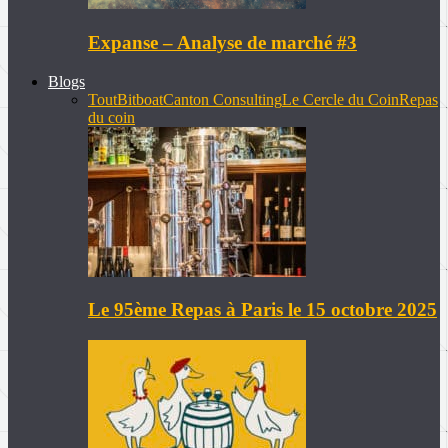
Expanse – Analyse de marché #3
Blogs
Tout
Bitboat
Canton Consulting
Le Cercle du Coin
Repas
du coin
Le 95ème Repas à Paris le 15 octobre 2025