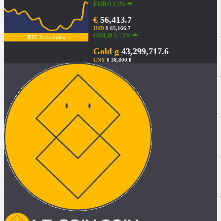
EUR
0.13%
€
56,413.7
USD
$ 65,166.7
GOLD
0.13%
BTC
Price Index
Gold g
43,299,717.6
CNY
¥ 38,800.0