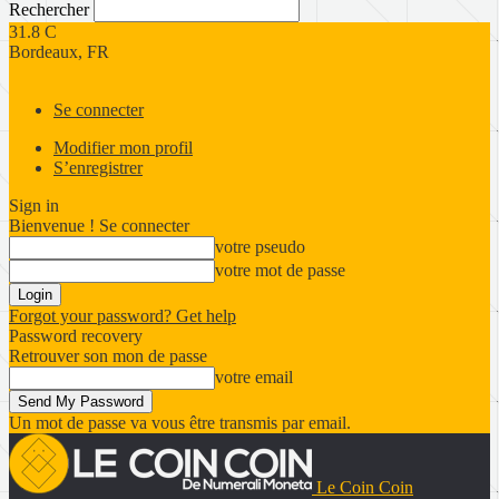
Rechercher
31.8
C
Bordeaux, FR
Se connecter
Modifier mon profil
S’enregistrer
Sign in
Bienvenue ! Se connecter
votre pseudo
votre mot de passe
Forgot your password? Get help
Password recovery
Retrouver son mon de passe
votre email
Un mot de passe va vous être transmis par email.
Le Coin Coin