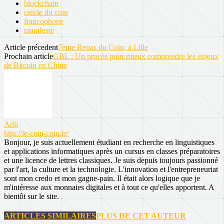
blockchain
cercle du coin
francophone
manifeste
Article précedent
7ème Repas du Coin, à Lille
Prochain article
GBL : Un procès pour mieux comprendre les enjeux
de Bitcoin en Chine
Adli
http://le-coin-coin.fr/
Bonjour, je suis actuellement étudiant en recherche en linguistiques
et applications informatiques après un cursus en classes préparatoires
et une licence de lettres classiques. Je suis depuis toujours passionné
par l'art, la culture et la technologie. L'innovation et l'entrepreneuriat
sont mon credo et mon gagne-pain. Il était alors logique que je
m'intéresse aux monnaies digitales et à tout ce qu'elles apportent. A
bientôt sur le site.
ARTICLES SIMILAIRES
PLUS DE CET AUTEUR