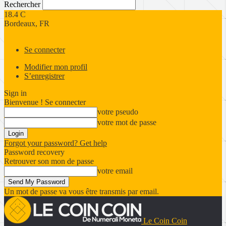
Rechercher
18.4
C
Bordeaux, FR
Se connecter
Modifier mon profil
S’enregistrer
Sign in
Bienvenue ! Se connecter
votre pseudo
votre mot de passe
Forgot your password? Get help
Password recovery
Retrouver son mon de passe
votre email
Un mot de passe va vous être transmis par email.
Le Coin Coin