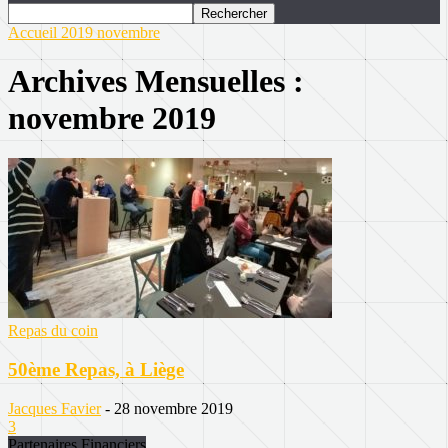
Accueil
2019
novembre
Archives Mensuelles :
novembre 2019
Repas du coin
50ème Repas, à Liège
Jacques Favier
-
28 novembre 2019
3
Partenaires Financiers