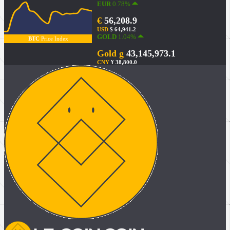
EUR
0.78%
€
56,208.9
USD
$ 64,941.2
GOLD
1.04%
BTC
Price Index
Gold g
43,145,973.1
CNY
¥ 38,800.0