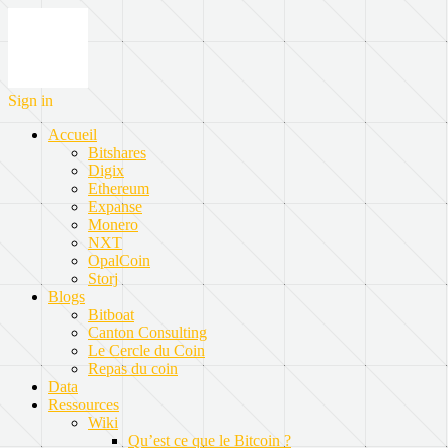
Sign in
Accueil
Bitshares
Digix
Ethereum
Expanse
Monero
NXT
OpalCoin
Storj
Blogs
Bitboat
Canton Consulting
Le Cercle du Coin
Repas du coin
Data
Ressources
Wiki
Qu’est ce que le Bitcoin ?