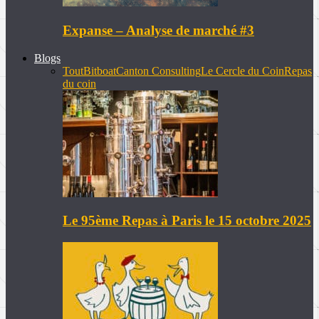
Expanse – Analyse de marché #3
Blogs
Tout
Bitboat
Canton Consulting
Le Cercle du Coin
Repas
du coin
Le 95ème Repas à Paris le 15 octobre 2025