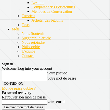
Lexique
Comparatif des Portefeuilles
Méhodes de Conservation
Tutoriels
Acheter des bitcoins
Tests
Méta
Nous Soutenir
Suggérer un article
Nous rejoindre
Philosophie
L’équipe
Contact
Sign in
Welcome!
Log into your account
votre pseudo
votre mot de passe
Mot de passe oublié ?
Password recovery
Retrouver son mon de passe
votre email