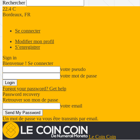
Rechercher
22.4
C
Bordeaux, FR
Se connecter
Modifier mon profil
S’enregistrer
Sign in
Bienvenue ! Se connecter
votre pseudo
votre mot de passe
Forgot your password? Get help
Password recovery
Retrouver son mon de passe
votre email
Un mot de passe va vous être transmis par email.
Le Coin Coin