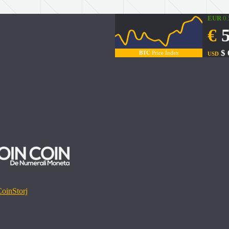
EUR
0
€
5
$ 
BTC
Price Index
USD
Coin
Storj