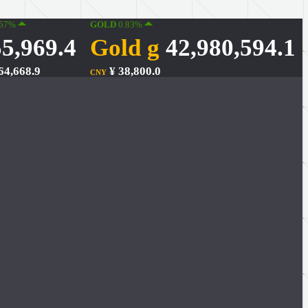
.57%
GOLD
0.83%
5,969.4
Gold g
42,980,594.1
64,668.9
¥ 38,800.0
CNY