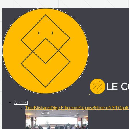
Accueil
Tout
Bitshares
Digix
Ethereum
Expanse
Monero
NXT
Opal