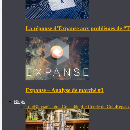
La réponse d’Expanse aux problèmes de 
Expanse – Analyse de marché #3
Blogs
Tout
Bitboat
Canton Consulting
Le Cercle du Coin
Repas d