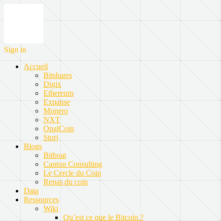
Sign in
Accueil
Bitshares
Digix
Ethereum
Expanse
Monero
NXT
OpalCoin
Storj
Blogs
Bitboat
Canton Consulting
Le Cercle du Coin
Repas du coin
Data
Ressources
Wiki
Qu’est ce que le Bitcoin ?