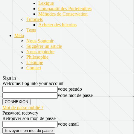
Lexique
Comparatif des Portefeuilles
Méhodes de Conservation
Tutoriels
Acheter des bitcoins
Tests
Méta
Nous Soutenir
Suggérer un article
Nous rejoindre
Philosophie
L’équipe
Contact
Sign in
Welcome!
Log into your account
votre pseudo
votre mot de passe
Mot de passe oublié ?
Password recovery
Retrouver son mon de passe
votre email