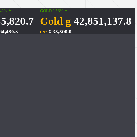
.42%
GOLD
0.56%
5,820.7
Gold g
42,851,137.8
64,480.3
¥ 38,800.0
CNY