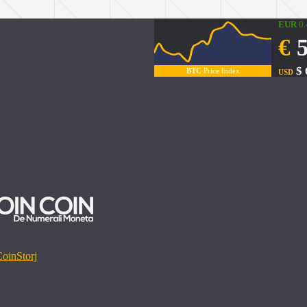
EUR
0
€
5
$ 
BTC
Price Index
USD
Coin
Storj