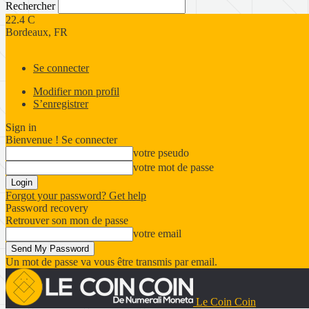
Rechercher
22.4
C
Bordeaux, FR
Se connecter
Modifier mon profil
S’enregistrer
Sign in
Bienvenue ! Se connecter
votre pseudo
votre mot de passe
Forgot your password? Get help
Password recovery
Retrouver son mon de passe
votre email
Un mot de passe va vous être transmis par email.
Le Coin Coin