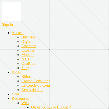
Sign in
Accueil
Bitshares
Digix
Ethereum
Expanse
Monero
NXT
OpalCoin
Storj
Blogs
Bitboat
Canton Consulting
Le Cercle du Coin
Repas du coin
Data
Ressources
Wiki
Qu’est ce que le Bitcoin ?