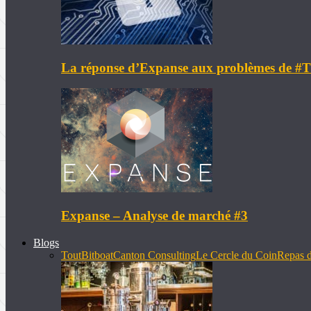
La réponse d’Expanse aux problèmes de 
Expanse – Analyse de marché #3
Blogs
Tout
Bitboat
Canton Consulting
Le Cercle du Coin
Repas d