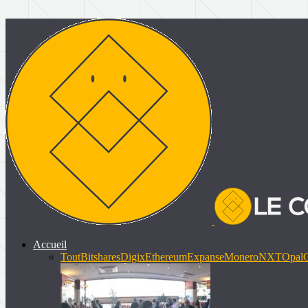
Accueil
Tout
Bitshares
Digix
Ethereum
Expanse
Monero
NXT
Opal