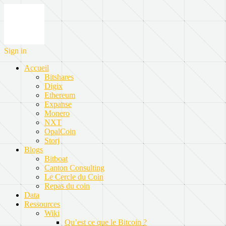
Sign in
Accueil
Bitshares
Digix
Ethereum
Expanse
Monero
NXT
OpalCoin
Storj
Blogs
Bitboat
Canton Consulting
Le Cercle du Coin
Repas du coin
Data
Ressources
Wiki
Qu’est ce que le Bitcoin ?