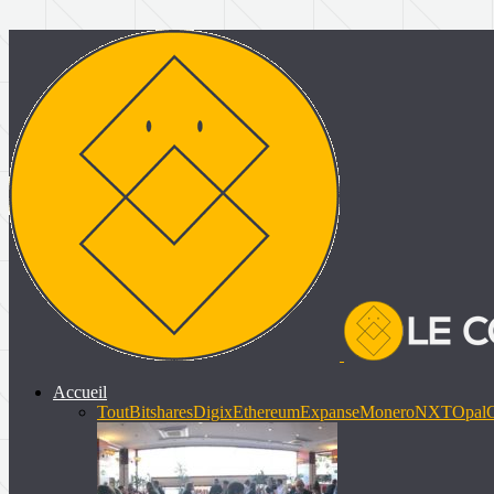
Accueil
Tout
Bitshares
Digix
Ethereum
Expanse
Monero
NXT
Opal