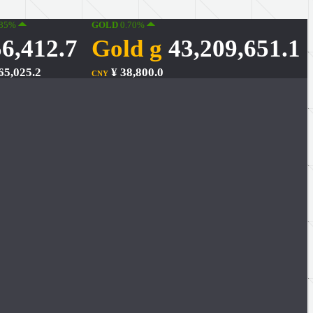
.85%
GOLD
0.70%
6,412.7
Gold g
43,209,651.1
65,025.2
¥ 38,800.0
CNY