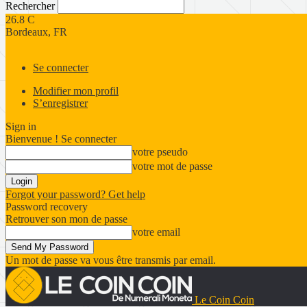
Rechercher
26.8
C
Bordeaux, FR
Se connecter
Modifier mon profil
S’enregistrer
Sign in
Bienvenue ! Se connecter
votre pseudo
votre mot de passe
Forgot your password? Get help
Password recovery
Retrouver son mon de passe
votre email
Un mot de passe va vous être transmis par email.
Le Coin Coin