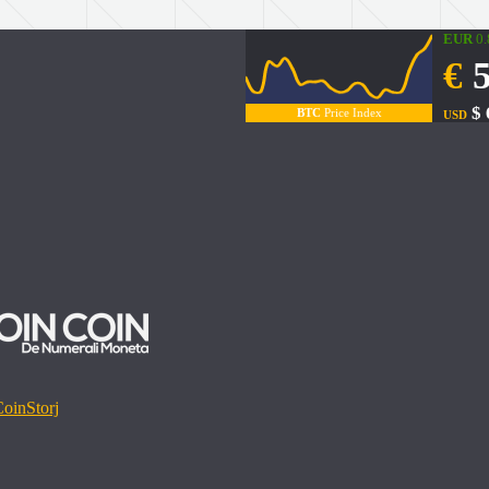
EUR
0
€
5
$ 
BTC
Price Index
USD
Coin
Storj