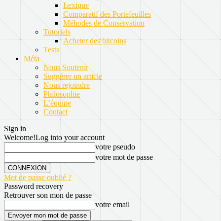
Lexique
Comparatif des Portefeuilles
Méhodes de Conservation
Tutoriels
Acheter des bitcoins
Tests
Méta
Nous Soutenir
Suggérer un article
Nous rejoindre
Philosophie
L’équipe
Contact
Sign in
Welcome!
Log into your account
votre pseudo
votre mot de passe
Mot de passe oublié ?
Password recovery
Retrouver son mon de passe
votre email