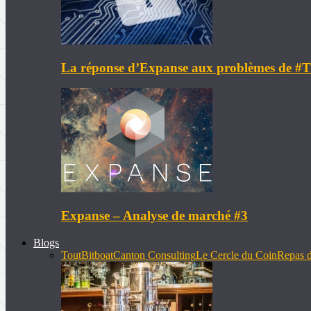
La réponse d’Expanse aux problèmes de 
Expanse – Analyse de marché #3
Blogs
Tout
Bitboat
Canton Consulting
Le Cercle du Coin
Repas d