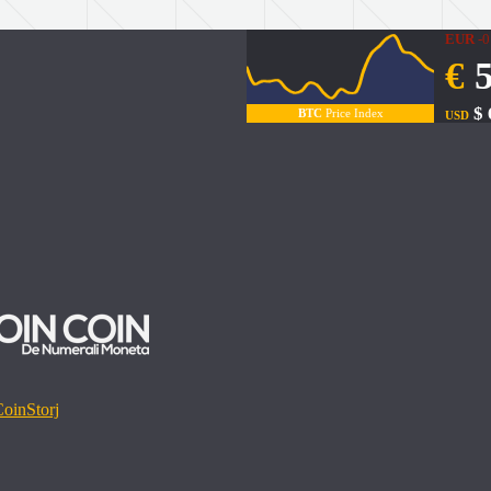
EUR
-0
€
5
$ 
BTC
Price Index
USD
Coin
Storj