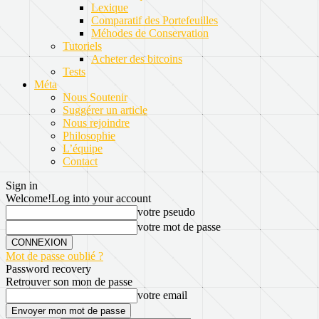
Lexique
Comparatif des Portefeuilles
Méhodes de Conservation
Tutoriels
Acheter des bitcoins
Tests
Méta
Nous Soutenir
Suggérer un article
Nous rejoindre
Philosophie
L’équipe
Contact
Sign in
Welcome!
Log into your account
votre pseudo
votre mot de passe
Mot de passe oublié ?
Password recovery
Retrouver son mon de passe
votre email