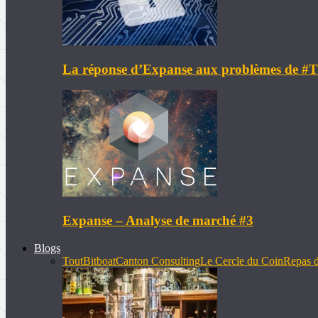
La réponse d’Expanse aux problèmes de 
Expanse – Analyse de marché #3
Blogs
Tout
Bitboat
Canton Consulting
Le Cercle du Coin
Repas d