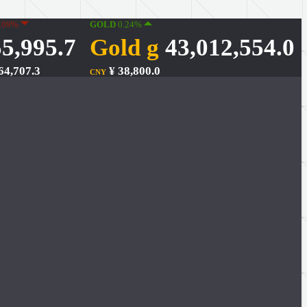
.09%
GOLD
0.24%
5,995.7
Gold g
43,012,554.0
64,707.3
¥ 38,800.0
CNY