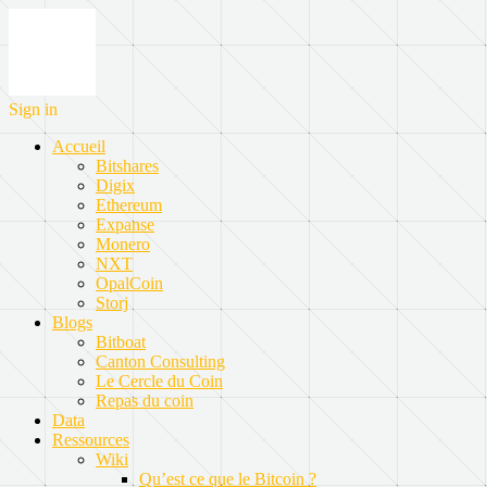
Sign in
Accueil
Bitshares
Digix
Ethereum
Expanse
Monero
NXT
OpalCoin
Storj
Blogs
Bitboat
Canton Consulting
Le Cercle du Coin
Repas du coin
Data
Ressources
Wiki
Qu’est ce que le Bitcoin ?