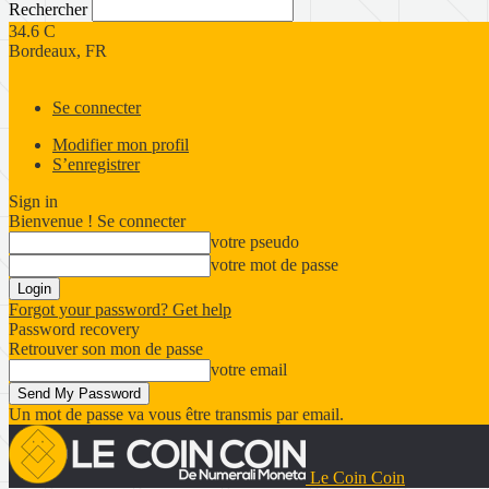
Rechercher
34.6
C
Bordeaux, FR
Se connecter
Modifier mon profil
S’enregistrer
Sign in
Bienvenue ! Se connecter
votre pseudo
votre mot de passe
Forgot your password? Get help
Password recovery
Retrouver son mon de passe
votre email
Un mot de passe va vous être transmis par email.
Le Coin Coin