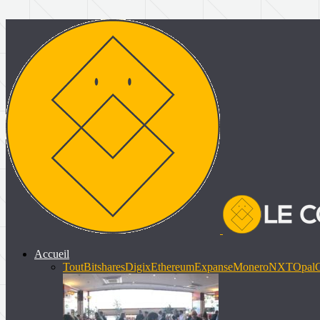
Accueil
Tout
Bitshares
Digix
Ethereum
Expanse
Monero
NXT
Opal