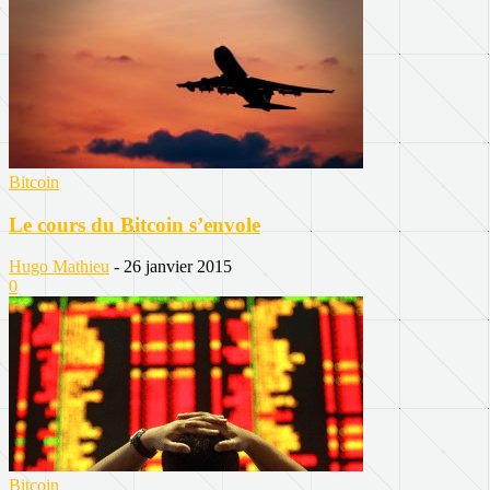
Bitcoin
Le cours du Bitcoin s’envole
Hugo Mathieu
-
26 janvier 2015
0
Bitcoin