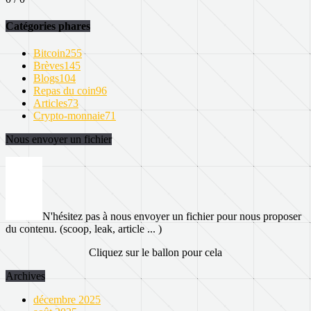
Catégories phares
Bitcoin
255
Brèves
145
Blogs
104
Repas du coin
96
Articles
73
Crypto-monnaie
71
Nous envoyer un fichier
N'hésitez pas à nous envoyer un fichier pour nous proposer
du contenu. (scoop, leak, article ... )
Cliquez sur le ballon pour cela
Archives
décembre 2025