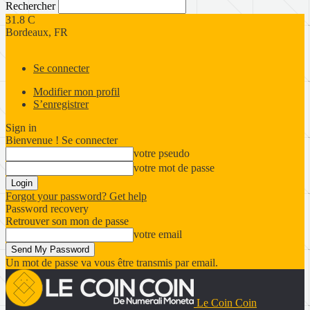
Rechercher
31.8
C
Bordeaux, FR
Se connecter
Modifier mon profil
S’enregistrer
Sign in
Bienvenue ! Se connecter
votre pseudo
votre mot de passe
Forgot your password? Get help
Password recovery
Retrouver son mon de passe
votre email
Un mot de passe va vous être transmis par email.
Le Coin Coin