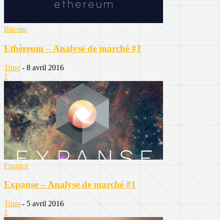
Bitcoin
Ethereum – Analyse de marché #1
Timo
-
8 avril 2016
1
Finance
Expanse – Analyse de marché #1
Timo
-
5 avril 2016
1