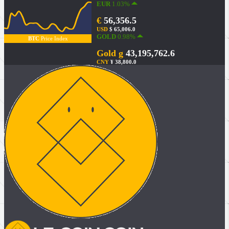
EUR
1.03%
€
56,356.5
USD
$ 65,006.0
GOLD
0.98%
BTC
Price Index
Gold g
43,195,762.6
CNY
¥ 38,800.0