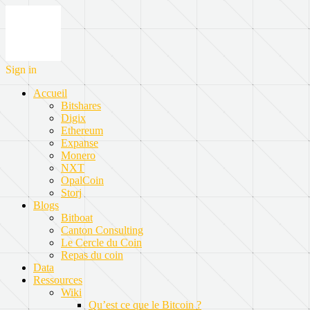
Sign in
Accueil
Bitshares
Digix
Ethereum
Expanse
Monero
NXT
OpalCoin
Storj
Blogs
Bitboat
Canton Consulting
Le Cercle du Coin
Repas du coin
Data
Ressources
Wiki
Qu’est ce que le Bitcoin ?