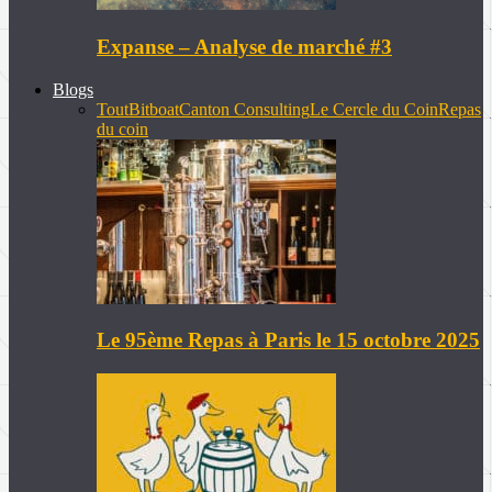
Expanse – Analyse de marché #3
Blogs
Tout
Bitboat
Canton Consulting
Le Cercle du Coin
Repas
du coin
Le 95ème Repas à Paris le 15 octobre 2025