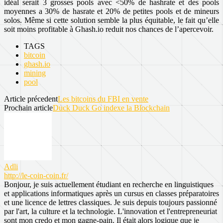
idéal serait 3 grosses pools avec <50% de hashrate et des pools
moyennes a 30% de hasrate et 20% de petites pools et de mineurs
solos. Même si cette solution semble la plus équitable, le fait qu’elle
soit moins profitable à Ghash.io reduit nos chances de l’apercevoir.
TAGS
bitcoin
ghash.io
mining
pool
Article précedent
Les bitcoins du FBI en vente
Prochain article
Duck Duck Go indexe la Blockchain
Adli
http://le-coin-coin.fr/
Bonjour, je suis actuellement étudiant en recherche en linguistiques
et applications informatiques après un cursus en classes préparatoires
et une licence de lettres classiques. Je suis depuis toujours passionné
par l'art, la culture et la technologie. L'innovation et l'entrepreneuriat
sont mon credo et mon gagne-pain. Il était alors logique que je