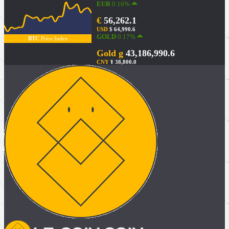
EUR
0.16%
€
56,262.1
USD
$ 64,990.6
GOLD
0.17%
BTC
Price Index
Gold g
43,186,990.6
CNY
¥ 38,800.0