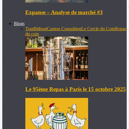
Expanse – Analyse de marché #3
Blogs
Tout
Bitboat
Canton Consulting
Le Cercle du Coin
Repas
du coin
Le 95ème Repas à Paris le 15 octobre 2025