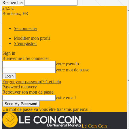
Rechercher
24.5
C
Bordeaux, FR
Se connecter
Modifier mon profil
S’enregistrer
Sign in
Bienvenue ! Se connecter
votre pseudo
votre mot de passe
Forgot your password? Get help
Password recovery
Retrouver son mon de passe
votre email
Un mot de passe va vous être transmis par email.
Le Coin Coin