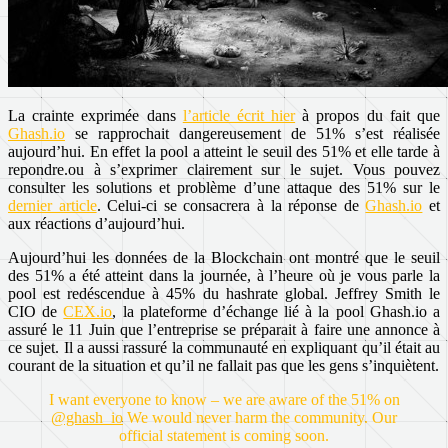
La crainte exprimée dans
l’article écrit hier
à propos du fait que
Ghash.io
se rapprochait dangereusement de 51% s’est réalisée
aujourd’hui. En effet la pool a atteint le seuil des 51% et elle tarde à
repondre.ou à s’exprimer clairement sur le sujet. Vous pouvez
consulter les solutions et problème d’une attaque des 51% sur le
dernier article
. Celui-ci se consacrera à la réponse de
Ghash.io
et
aux réactions d’aujourd’hui.
Aujourd’hui les données de la Blockchain ont montré que le seuil
des 51% a été atteint dans la journée, à l’heure où je vous parle la
pool est redéscendue à 45% du hashrate global. Jeffrey Smith le
CIO de
CEX.io
, la plateforme d’échange lié à la pool Ghash.io a
assuré le 11 Juin que l’entreprise se préparait à faire une annonce à
ce sujet. Il a aussi rassuré la communauté en expliquant qu’il était au
courant de la situation et qu’il ne fallait pas que les gens s’inquiètent.
I want everyone to know – we are aware of the 51% on
@ghash_io
We would never harm the community. Our
official statement is coming soon.