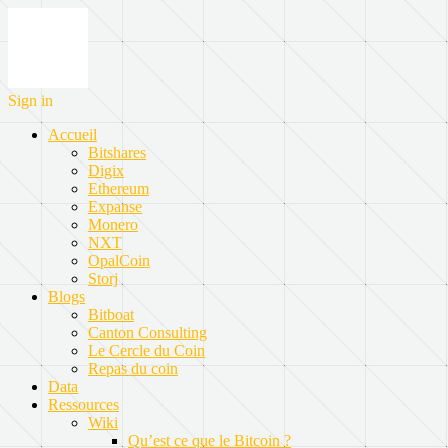
Sign in
Accueil
Bitshares
Digix
Ethereum
Expanse
Monero
NXT
OpalCoin
Storj
Blogs
Bitboat
Canton Consulting
Le Cercle du Coin
Repas du coin
Data
Ressources
Wiki
Qu’est ce que le Bitcoin ?