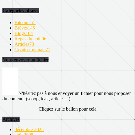
Catégories phares
Bitcoin
255
Brèves
145
Blogs
104
Repas du coin
96
Articles
73
Crypto-monnaie
71
Nous envoyer un fichier
N'hésitez pas à nous envoyer un fichier pour nous proposer
du contenu. (scoop, leak, article ... )
Cliquez sur le ballon pour cela
Archives
décembre 2025
août 2025