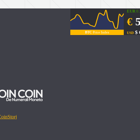
EUR
0
€
5
$ 
BTC
Price Index
USD
Coin
Storj