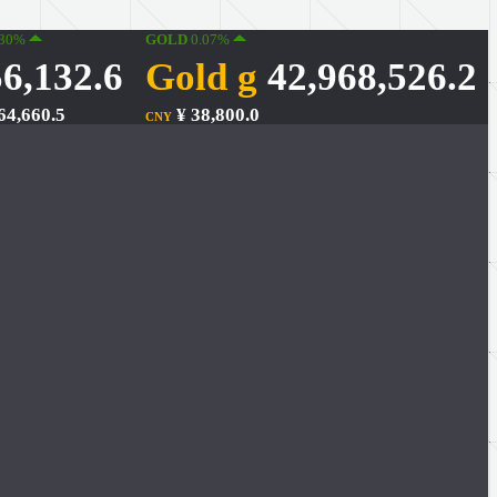
.30%
GOLD
0.07%
6,132.6
Gold g
42,968,526.2
64,660.5
¥ 38,800.0
CNY