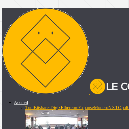
Accueil
Tout
Bitshares
Digix
Ethereum
Expanse
Monero
NXT
Opal