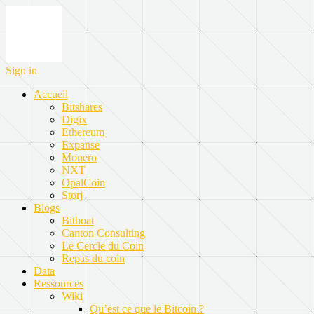
Sign in
Accueil
Bitshares
Digix
Ethereum
Expanse
Monero
NXT
OpalCoin
Storj
Blogs
Bitboat
Canton Consulting
Le Cercle du Coin
Repas du coin
Data
Ressources
Wiki
Qu’est ce que le Bitcoin ?