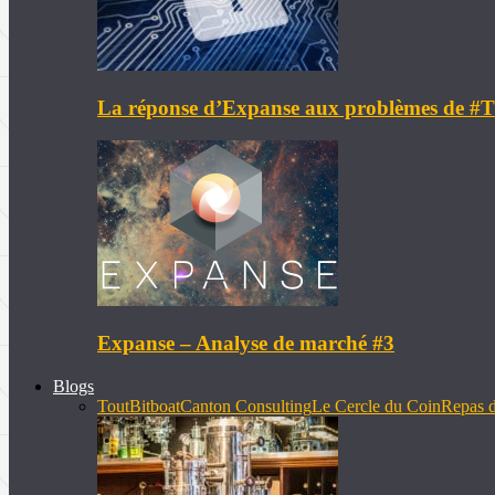
La réponse d’Expanse aux problèmes de 
Expanse – Analyse de marché #3
Blogs
Tout
Bitboat
Canton Consulting
Le Cercle du Coin
Repas d