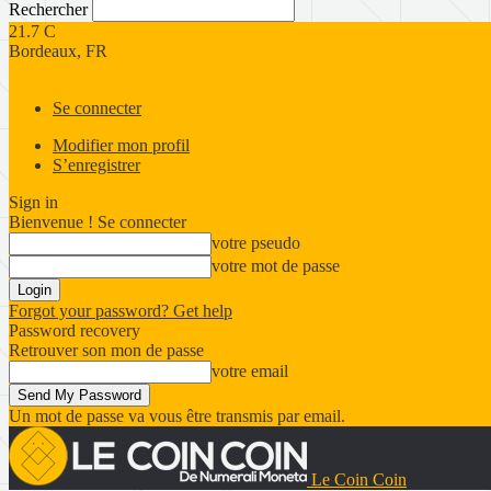
Rechercher
21.7
C
Bordeaux, FR
Se connecter
Modifier mon profil
S’enregistrer
Sign in
Bienvenue ! Se connecter
votre pseudo
votre mot de passe
Forgot your password? Get help
Password recovery
Retrouver son mon de passe
votre email
Un mot de passe va vous être transmis par email.
Le Coin Coin