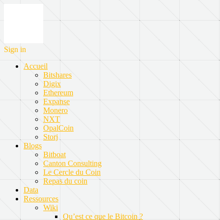
Sign in
Accueil
Bitshares
Digix
Ethereum
Expanse
Monero
NXT
OpalCoin
Storj
Blogs
Bitboat
Canton Consulting
Le Cercle du Coin
Repas du coin
Data
Ressources
Wiki
Qu’est ce que le Bitcoin ?