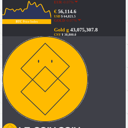
EUR
-0.07%
€
56,114.6
USD
$ 64,821.5
GOLD
-0.07%
BTC
Price Index
Gold g
43,075,307.8
CNY
¥ 38,800.0