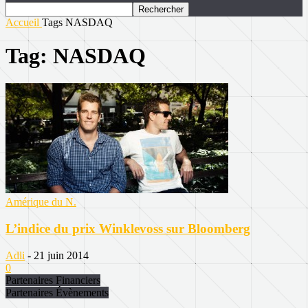
Accueil
Tags
NASDAQ
Tag: NASDAQ
Amérique du N.
L’indice du prix Winklevoss sur Bloomberg
Adli
-
21 juin 2014
0
Partenaires Financiers
Partenaires Évènements