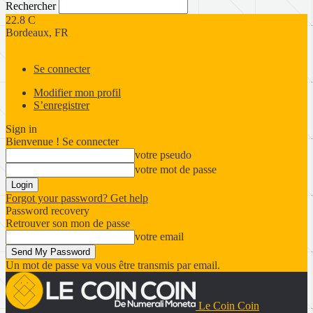
Rechercher
22.8
C
Bordeaux, FR
Se connecter
Modifier mon profil
S’enregistrer
Sign in
Bienvenue ! Se connecter
votre pseudo
votre mot de passe
Forgot your password? Get help
Password recovery
Retrouver son mon de passe
votre email
Un mot de passe va vous être transmis par email.
Le Coin Coin