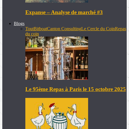
Expanse – Analyse de marché #3
Blogs
Tout
Bitboat
Canton Consulting
Le Cercle du Coin
Repas
du coin
Le 95ème Repas à Paris le 15 octobre 2025