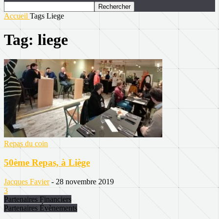
Accueil
Tags
Liege
Tag: liege
Repas du coin
50ème Repas, à Liège
Jacques Favier
-
28 novembre 2019
3
Partenaires Financiers
Partenaires Évènements