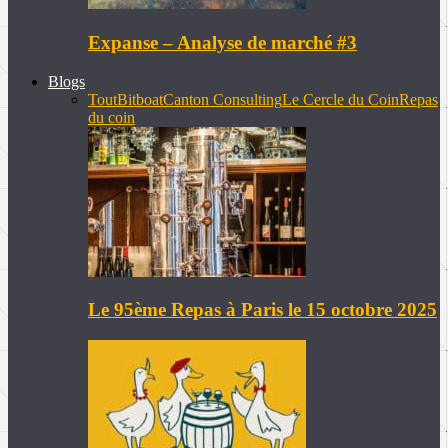
Expanse – Analyse de marché #3
Blogs
Tout
Bitboat
Canton Consulting
Le Cercle du Coin
Repas
du coin
Le 95ème Repas à Paris le 15 octobre 2025