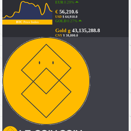
EUR
0.29%
€
56,210.6
USD
$ 64,910.0
GOLD
0.27%
BTC
Price Index
Gold g
43,135,288.8
CNY
¥ 38,800.0