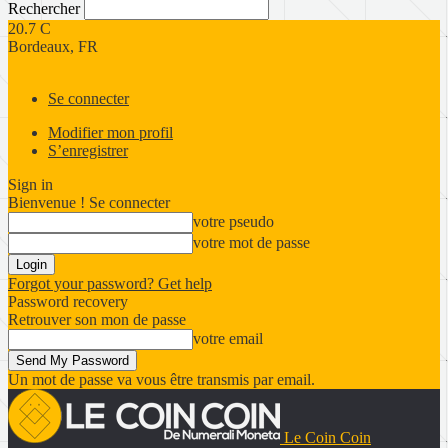
Rechercher
20.7
C
Bordeaux, FR
Se connecter
Modifier mon profil
S’enregistrer
Sign in
Bienvenue ! Se connecter
votre pseudo
votre mot de passe
Forgot your password? Get help
Password recovery
Retrouver son mon de passe
votre email
Un mot de passe va vous être transmis par email.
Le Coin Coin