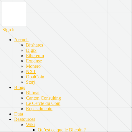
Sign in
Accueil
Bitshares
Digix
Ethereum
Expanse
Monero
NXT
OpalCoin
Storj
Blogs
Bitboat
Canton Consulting
Le Cercle du Coin
Repas du coin
Data
Ressources
Wiki
Qu’est ce que le Bitcoin ?