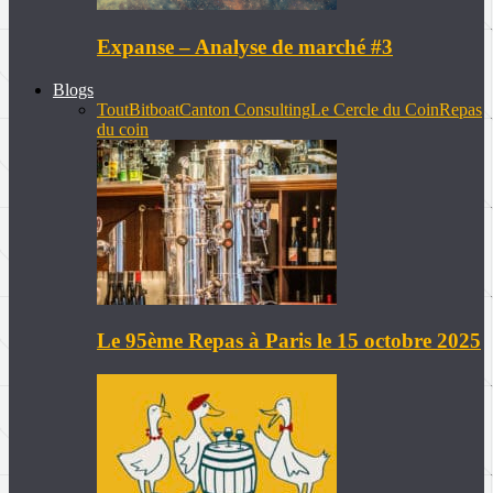
Expanse – Analyse de marché #3
Blogs
Tout
Bitboat
Canton Consulting
Le Cercle du Coin
Repas
du coin
Le 95ème Repas à Paris le 15 octobre 2025