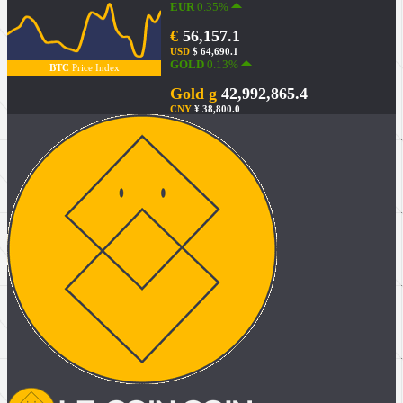
EUR
0.35%
€
56,157.1
USD
$ 64,690.1
GOLD
0.13%
BTC
Price Index
Gold g
42,992,865.4
CNY
¥ 38,800.0