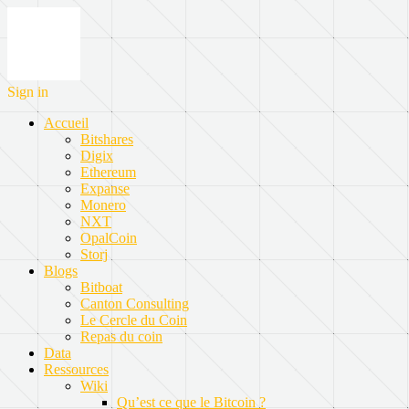
Sign in
Accueil
Bitshares
Digix
Ethereum
Expanse
Monero
NXT
OpalCoin
Storj
Blogs
Bitboat
Canton Consulting
Le Cercle du Coin
Repas du coin
Data
Ressources
Wiki
Qu’est ce que le Bitcoin ?