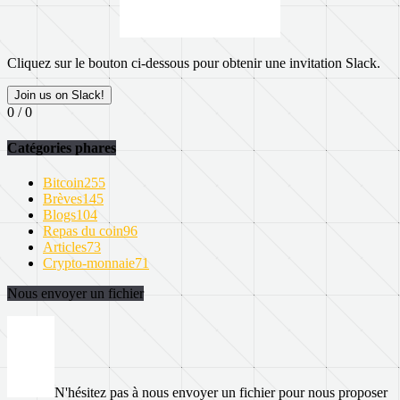
Cliquez sur le bouton ci-dessous pour obtenir une invitation Slack.
Join us on Slack!
0 / 0
Catégories phares
Bitcoin
255
Brèves
145
Blogs
104
Repas du coin
96
Articles
73
Crypto-monnaie
71
Nous envoyer un fichier
N'hésitez pas à nous envoyer un fichier pour nous proposer