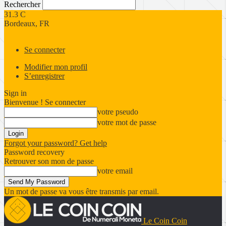
Rechercher
31.3
C
Bordeaux, FR
Se connecter
Modifier mon profil
S’enregistrer
Sign in
Bienvenue ! Se connecter
votre pseudo
votre mot de passe
Forgot your password? Get help
Password recovery
Retrouver son mon de passe
votre email
Un mot de passe va vous être transmis par email.
Le Coin Coin