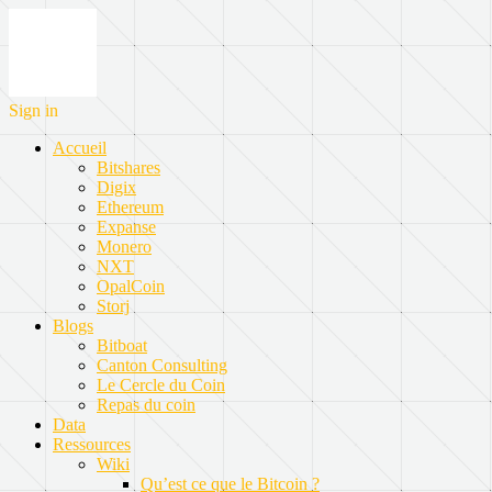
Sign in
Accueil
Bitshares
Digix
Ethereum
Expanse
Monero
NXT
OpalCoin
Storj
Blogs
Bitboat
Canton Consulting
Le Cercle du Coin
Repas du coin
Data
Ressources
Wiki
Qu’est ce que le Bitcoin ?