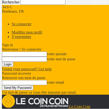
Rechercher
34.6
C
Bordeaux, FR
Se connecter
Modifier mon profil
S’enregistrer
Sign in
Bienvenue ! Se connecter
votre pseudo
votre mot de passe
Forgot your password? Get help
Password recovery
Retrouver son mon de passe
votre email
Un mot de passe va vous être transmis par email.
Le Coin Coin