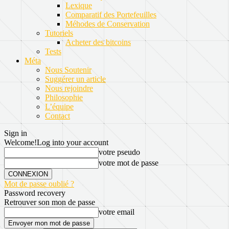
Lexique
Comparatif des Portefeuilles
Méhodes de Conservation
Tutoriels
Acheter des bitcoins
Tests
Méta
Nous Soutenir
Suggérer un article
Nous rejoindre
Philosophie
L’équipe
Contact
Sign in
Welcome!
Log into your account
votre pseudo
votre mot de passe
Mot de passe oublié ?
Password recovery
Retrouver son mon de passe
votre email