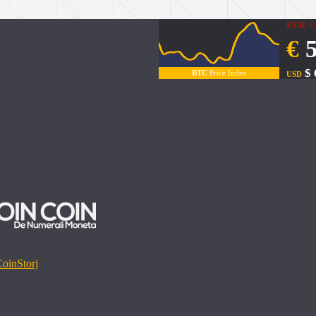
EUR
-0
€
5
$ 
BTC
Price Index
USD
Coin
Storj