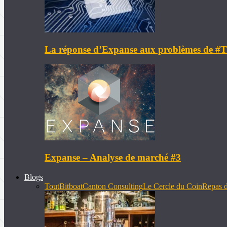
La réponse d’Expanse aux problèmes de 
Expanse – Analyse de marché #3
Blogs
Tout
Bitboat
Canton Consulting
Le Cercle du Coin
Repas d