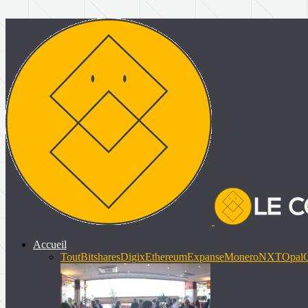
Accueil
Tout
Bitshares
Digix
Ethereum
Expanse
Monero
NXT
Opal