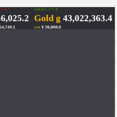
.03%
GOLD
0.27%
6,025.2
Gold g
43,022,363.4
64,749.1
¥ 38,800.0
CNY