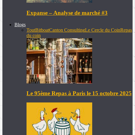
Expanse – Analyse de marché #3
Blogs
Tout
Bitboat
Canton Consulting
Le Cercle du Coin
Repas
du coin
Le 95ème Repas à Paris le 15 octobre 2025