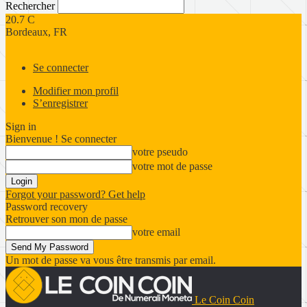
Rechercher
20.7
C
Bordeaux, FR
Se connecter
Modifier mon profil
S’enregistrer
Sign in
Bienvenue ! Se connecter
votre pseudo
votre mot de passe
Forgot your password? Get help
Password recovery
Retrouver son mon de passe
votre email
Un mot de passe va vous être transmis par email.
Le Coin Coin