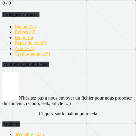
0 / 0
Catégories phares
Bitcoin
255
Brèves
145
Blogs
104
Repas du coin
96
Articles
73
Crypto-monnaie
71
Nous envoyer un fichier
N'hésitez pas à nous envoyer un fichier pour nous proposer
du contenu. (scoop, leak, article ... )
Cliquez sur le ballon pour cela
Archives
décembre 2025