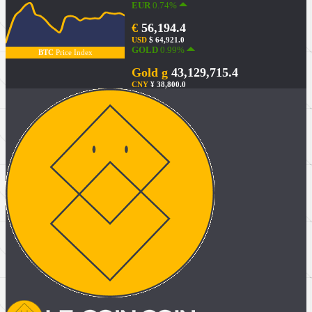
EUR
0.74%
€
56,194.4
USD
$ 64,921.0
GOLD
0.99%
BTC
Price Index
Gold g
43,129,715.4
CNY
¥ 38,800.0