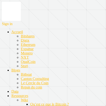
Sign in
Accueil
Bitshares
Digix
Ethereum
Expanse
Monero
NXT
OpalCoin
Storj
Blogs
Bitboat
Canton Consulting
Le Cercle du Coin
Repas du coin
Data
Ressources
Wiki
Qu’est ce que le Bitcoin ?