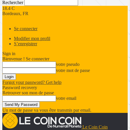
Rechercher
18.4
C
Bordeaux, FR
Se connecter
Modifier mon profil
S’enregistrer
Sign in
Bienvenue ! Se connecter
votre pseudo
votre mot de passe
Forgot your password? Get help
Password recovery
Retrouver son mon de passe
votre email
Un mot de passe va vous être transmis par email.
Le Coin Coin