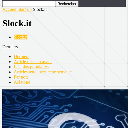
Accueil
Start-up
Slock.it
Slock.it
Slock.it
Derniers
Derniers
Article mise en avant
Les plus populaires
Articles tendances cette semaine
Par note
Aléatoire