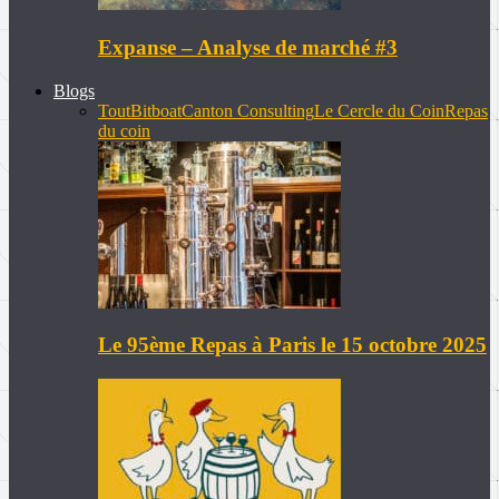
Expanse – Analyse de marché #3
Blogs
Tout
Bitboat
Canton Consulting
Le Cercle du Coin
Repas
du coin
Le 95ème Repas à Paris le 15 octobre 2025