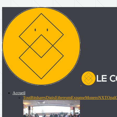
Accueil
Tout
Bitshares
Digix
Ethereum
Expanse
Monero
NXT
Opal