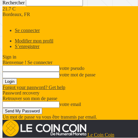
Rechercher
21.7
C
Bordeaux, FR
Se connecter
Modifier mon profil
S’enregistrer
Sign in
Bienvenue ! Se connecter
votre pseudo
votre mot de passe
Forgot your password? Get help
Password recovery
Retrouver son mon de passe
votre email
Un mot de passe va vous être transmis par email.
Le Coin Coin