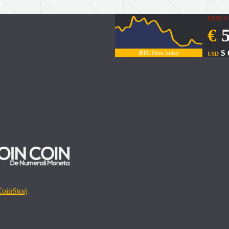
EUR
-0
€
5
$ 
BTC
Price Index
USD
Coin
Storj