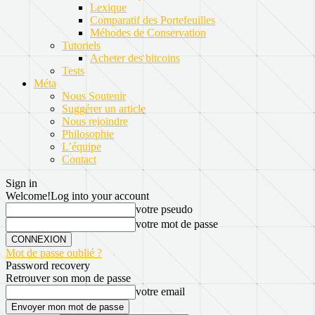
Lexique
Comparatif des Portefeuilles
Méhodes de Conservation
Tutoriels
Acheter des bitcoins
Tests
Méta
Nous Soutenir
Suggérer un article
Nous rejoindre
Philosophie
L’équipe
Contact
Sign in
Welcome!
Log into your account
votre pseudo
votre mot de passe
Mot de passe oublié ?
Password recovery
Retrouver son mon de passe
votre email