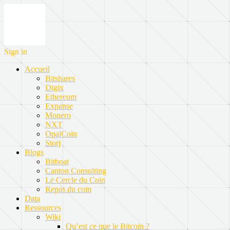
Sign in
Accueil
Bitshares
Digix
Ethereum
Expanse
Monero
NXT
OpalCoin
Storj
Blogs
Bitboat
Canton Consulting
Le Cercle du Coin
Repas du coin
Data
Ressources
Wiki
Qu’est ce que le Bitcoin ?