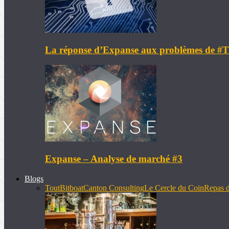
La réponse d’Expanse aux problèmes de 
Expanse – Analyse de marché #3
Blogs
Tout
Bitboat
Canton Consulting
Le Cercle du Coin
Repas d