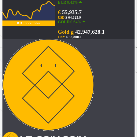
EUR
0.43%
€
55,935.7
USD
$ 64,623.9
GOLD
0.64%
BTC
Price Index
Gold g
42,947,628.1
CNY
¥ 38,800.0