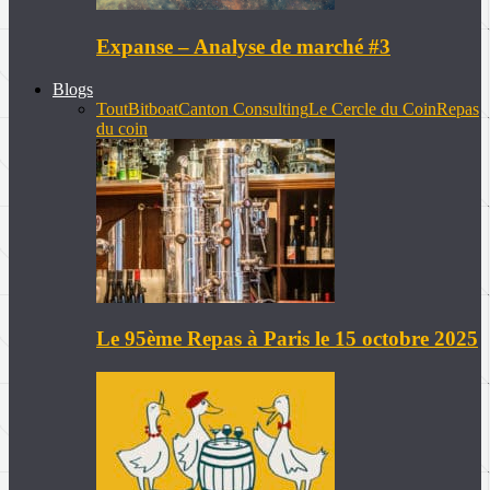
Expanse – Analyse de marché #3
Blogs
Tout
Bitboat
Canton Consulting
Le Cercle du Coin
Repas
du coin
Le 95ème Repas à Paris le 15 octobre 2025