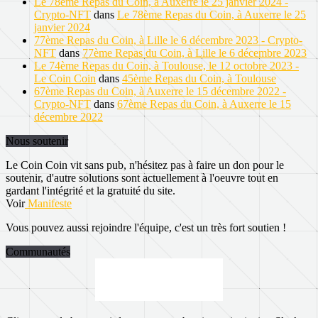
Le 78ème Repas du Coin, à Auxerre le 25 janvier 2024 -
Crypto-NFT
dans
Le 78ème Repas du Coin, à Auxerre le 25
janvier 2024
77ème Repas du Coin, à Lille le 6 décembre 2023 - Crypto-
NFT
dans
77ème Repas du Coin, à Lille le 6 décembre 2023
Le 74ème Repas du Coin, à Toulouse, le 12 octobre 2023 -
Le Coin Coin
dans
45ème Repas du Coin, à Toulouse
67ème Repas du Coin, à Auxerre le 15 décembre 2022 -
Crypto-NFT
dans
67ème Repas du Coin, à Auxerre le 15
décembre 2022
Nous soutenir
Le Coin Coin vit sans pub, n'hésitez pas à faire un don pour le
soutenir, d'autre solutions sont actuellement à l'oeuvre tout en
gardant l'intégrité et la gratuité du site.
Voir
Manifeste
Vous pouvez aussi rejoindre l'équipe, c'est un très fort soutien !
Communautés