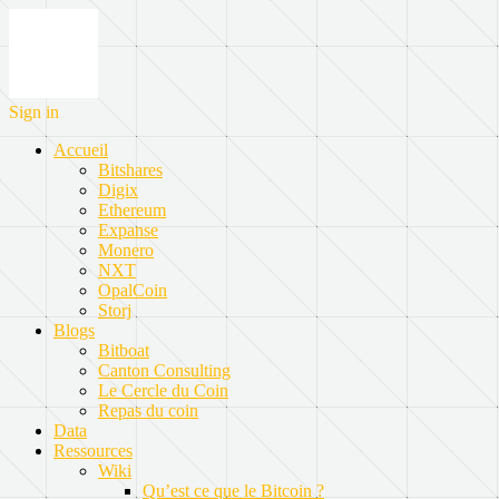
Sign in
Accueil
Bitshares
Digix
Ethereum
Expanse
Monero
NXT
OpalCoin
Storj
Blogs
Bitboat
Canton Consulting
Le Cercle du Coin
Repas du coin
Data
Ressources
Wiki
Qu’est ce que le Bitcoin ?