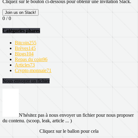
Cliquez sur le bouton ci-dessous pour obtenir une invitation Slack.
Join us on Slack!
0 / 0
Catégories phares
Bitcoin
255
Brèves
145
Blogs
104
Repas du coin
96
Articles
73
Crypto-monnaie
71
Nous envoyer un fichier
N'hésitez pas à nous envoyer un fichier pour nous proposer
du contenu. (scoop, leak, article ... )
Cliquez sur le ballon pour cela