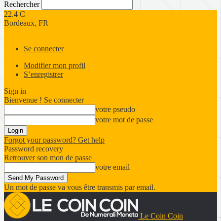
Rechercher
22.4
C
Bordeaux, FR
Se connecter
Modifier mon profil
S’enregistrer
Sign in
Bienvenue ! Se connecter
votre pseudo
votre mot de passe
Forgot your password? Get help
Password recovery
Retrouver son mon de passe
votre email
Un mot de passe va vous être transmis par email.
Le Coin Coin