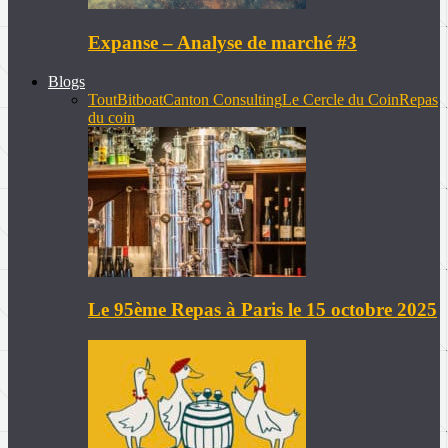
Expanse – Analyse de marché #3
Blogs
Tout
Bitboat
Canton Consulting
Le Cercle du Coin
Repas
du coin
Le 95ème Repas à Paris le 15 octobre 2025