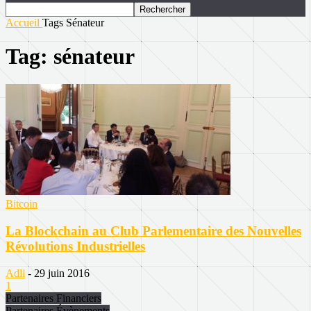
Accueil
Tags
Sénateur
Tag: sénateur
Bitcoin
La Blockchain au Club Parlementaire des Nouvelles
Révolutions Industrielles
Adli
-
29 juin 2016
1
Partenaires Financiers
Partenaires Évènements