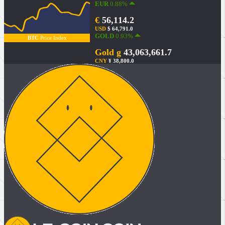
EUR
0.88%
€
56,114.2
USD
$ 64,791.0
GOLD
0.93%
BTC
Price Index
Gold g
43,063,661.7
CNY
¥ 38,800.0