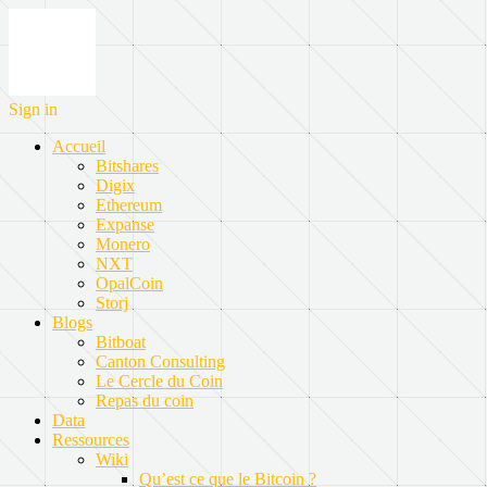
Sign in
Accueil
Bitshares
Digix
Ethereum
Expanse
Monero
NXT
OpalCoin
Storj
Blogs
Bitboat
Canton Consulting
Le Cercle du Coin
Repas du coin
Data
Ressources
Wiki
Qu’est ce que le Bitcoin ?