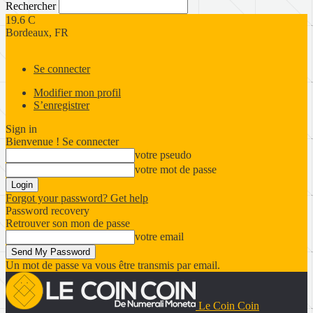
Rechercher
19.6
C
Bordeaux, FR
Se connecter
Modifier mon profil
S’enregistrer
Sign in
Bienvenue ! Se connecter
votre pseudo
votre mot de passe
Forgot your password? Get help
Password recovery
Retrouver son mon de passe
votre email
Un mot de passe va vous être transmis par email.
Le Coin Coin