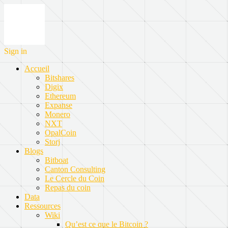
Sign in
Accueil
Bitshares
Digix
Ethereum
Expanse
Monero
NXT
OpalCoin
Storj
Blogs
Bitboat
Canton Consulting
Le Cercle du Coin
Repas du coin
Data
Ressources
Wiki
Qu’est ce que le Bitcoin ?