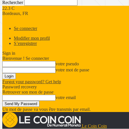
Rechercher
22.3
C
Bordeaux, FR
Se connecter
Modifier mon profil
S’enregistrer
Sign in
Bienvenue ! Se connecter
votre pseudo
votre mot de passe
Forgot your password? Get help
Password recovery
Retrouver son mon de passe
votre email
Un mot de passe va vous être transmis par email.
Le Coin Coin