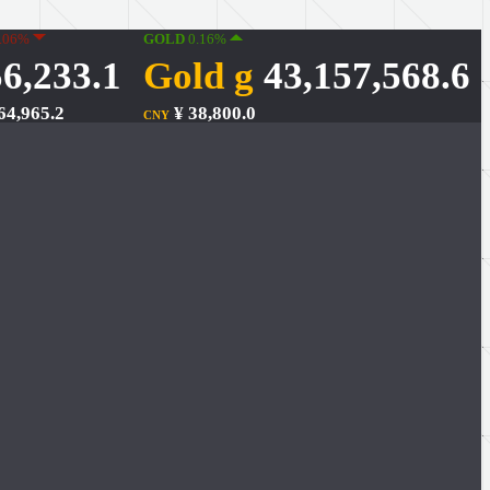
.06%
GOLD
0.16%
6,233.1
Gold g
43,157,568.6
64,965.2
¥ 38,800.0
CNY