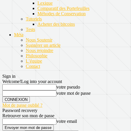
Lexique
Comparatif des Portefeuilles
Méhodes de Conservation
Tutoriels
Acheter des bitcoins
Tests
Méta
Nous Soutenir
Suggérer un article
Nous rejoindre
Philosophie
L’équipe
Contact
Sign in
Welcome!
Log into your account
votre pseudo
votre mot de passe
Mot de passe oublié ?
Password recovery
Retrouver son mon de passe
votre email