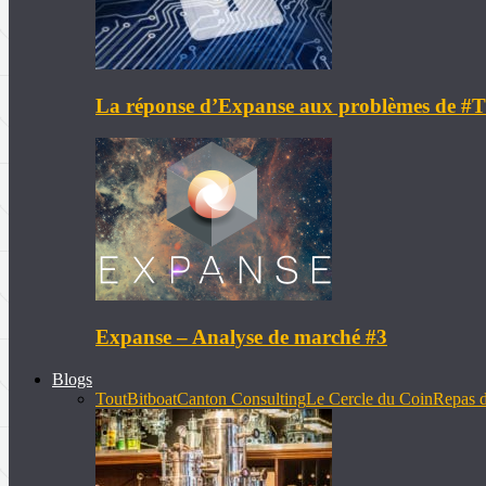
La réponse d’Expanse aux problèmes de 
Expanse – Analyse de marché #3
Blogs
Tout
Bitboat
Canton Consulting
Le Cercle du Coin
Repas d