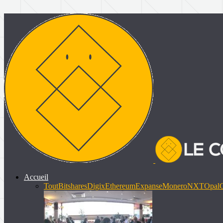
Accueil
Tout
Bitshares
Digix
Ethereum
Expanse
Monero
NXT
Opal