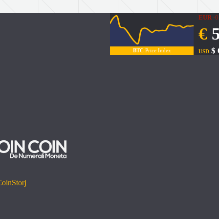
EUR
-0
€
5
$ 
BTC
Price Index
USD
Coin
Storj