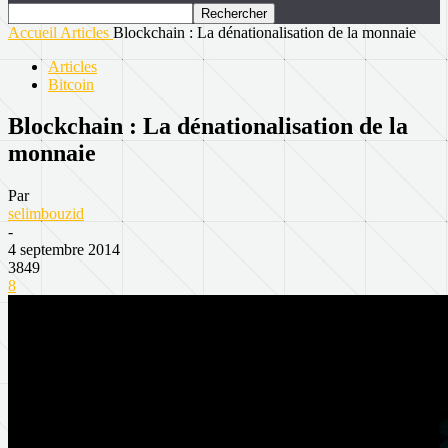
Accueil
Articles
Blockchain : La dénationalisation de la monnaie
Articles
Bitcoin
Blockchain : La dénationalisation de la
monnaie
Par
selimbouzid
-
4 septembre 2014
3849
8