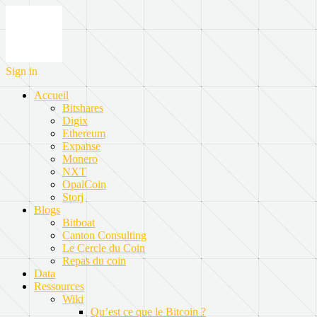
Sign in
Accueil
Bitshares
Digix
Ethereum
Expanse
Monero
NXT
OpalCoin
Storj
Blogs
Bitboat
Canton Consulting
Le Cercle du Coin
Repas du coin
Data
Ressources
Wiki
Qu’est ce que le Bitcoin ?