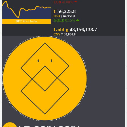
EUR
-0.08%
€
56,225.8
USD
$ 64,958.0
GOLD
0.15%
BTC
Price Index
Gold g
43,156,138.7
CNY
¥ 38,800.0