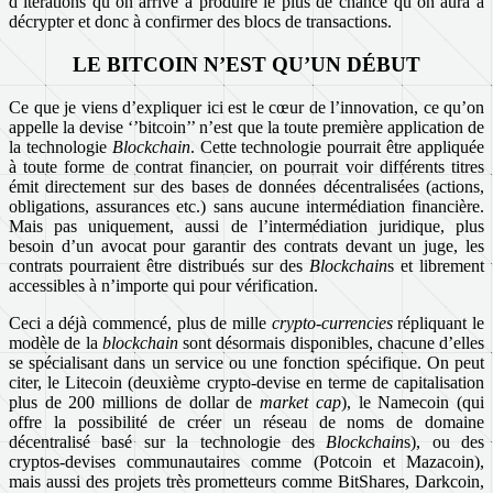
d’itérations qu’on arrive à produire le plus de chance qu’on aura à
décrypter et donc à confirmer des blocs de transactions.
LE BITCOIN N’EST QU’UN DÉBUT
Ce que je viens d’expliquer ici est le cœur de l’innovation, ce qu’on
appelle la devise ‘’bitcoin’’ n’est que la toute première application de
la technologie
Blockchain
. Cette technologie pourrait être appliquée
à toute forme de contrat financier, on pourrait voir différents titres
émit directement sur des bases de données décentralisées (actions,
obligations, assurances etc.) sans aucune intermédiation financière.
Mais pas uniquement, aussi de l’intermédiation juridique, plus
besoin d’un avocat pour garantir des contrats devant un juge, les
contrats pourraient être distribués sur des
Blockchain
s et librement
accessibles à n’importe qui pour vérification.
Ceci a déjà commencé, plus de mille
crypto-currencies
répliquant le
modèle de la
blockchain
sont désormais disponibles, chacune d’elles
se spécialisant dans un service ou une fonction spécifique. On peut
citer, le Litecoin (deuxième crypto-devise en terme de capitalisation
plus de 200 millions de dollar de
market cap
), le Namecoin (qui
offre la possibilité de créer un réseau de noms de domaine
décentralisé basé sur la technologie des
Blockchain
s), ou des
cryptos-devises communautaires comme (Potcoin et Mazacoin),
mais aussi des projets très prometteurs comme BitShares, Darkcoin,