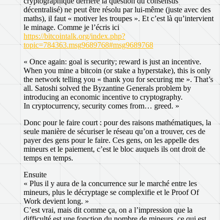
cryptographique derrière la question du consensus
décentralisé) ne peut être résolu par lui-même (juste avec des
maths), il faut « motiver les troupes ». Et c’est là qu’intervient
le minage. Comme je l’écris ici
https://bitcointalk.org/index.php?
topic=784363.msg9689768#msg9689768
« Once again: goal is security; reward is just an incentive.
When you mine a bitcoin (or stake a hyperstake), this is only
the network telling you « thank you for securing me ». That’s
all. Satoshi solved the Byzantine Generals problem by
introducing an economic incentive to cryptography.
In cryptocurrency, security comes from… greed. »
Donc pour le faire court : pour des raisons mathématiques, la
seule manière de sécuriser le réseau qu’on a trouver, ces de
payer des gens pour le faire. Ces gens, on les appelle des
mineurs et le paiement, c’est le bloc auquels ils ont droit de
temps en temps.
Ensuite
« Plus il y aura de la concurrence sur le marché entre les
mineurs, plus le décryptage se complexifie et le Proof Of
Work devient long. »
C’est vrai, mais dit comme ça, on a l’impression que la
difficulté est une fonction du nombre de mineurs, ce qui est