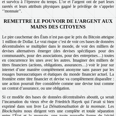
et survécu à l’épreuve du temps. L’or et l’argent ont de part leurs
raretés et leurs attributs physiques gagné le privilège de s’appeler
‘’monnaie’’.
REMETTRE LE POUVOIR DE L’ARGENT AUX
MAINS DES CITOYENS
Le pire cauchemar des États n’est pas que le prix du Bitcoin atteigne
1 million de Dollar. Le vrai risque c’est de voir ces bases de données
décentralisées se multiplier dans le monde, de voir des milliers de
devises alternatives émerger (des devises spécifiques pour des
communautés, pour des associations, pour des entreprises…) toutes
en concurrence les unes avec les autres. Imaginer des milliers de
titres financiers (actions, obligations, assurances…) voir le jour sur
internet d’une manière complètement anonyme sans passer par les
rouages bureaucratiques et étatiques du monde financier actuel. La
frontière entre titre financier et devise va complètement disparaître :
une action pourrait être considérée comme une devise tout comme
un contrat d’assurance, ou une obligation.
Si ce modèle des bases de données décentralisées aboutit, ça serait
l’incarnation du vieux rêve de Friedrich Hayek qui l’avait si bien
exprimé dans son livre L
a Dénationalisation de la monnaie
. Les
Blockchains
nous dirigent vers une complète et totale séparation
entre l’État et la monnaie, une toute nouvelle forme de laïcité