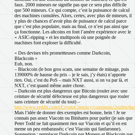
faux. 2000 mineurs ne signifie pas que ce sera plus difficile
que 500 mineurs. Ce qui compte, c’est la puissance de calcul
des machines cumulées. Alors, certes, avec plus de mineurs, il
y plus de chances d’avoir plus de puissance de calcul parce
que c’est plus populaire, mais au final, ce n’est pas ainsi que
ça fonctionne. Les altcoins en font l’amère expérience avec le
« ASIC-ripping » et les multipools où une poignée de
machines font exploser la difficulté.
« Des devises très promettteuses comme Darkcoin,
Blackcoin »
Euh, non.
– Blackcoin (le bon gros scam, une semaine de minage, puis
139000% de hausse du prix – je le sais, j’y étais) n’apporte
rien. Oui, c’est du PoS – mais NXT aussi, si on va par là, et
NXT, c’est quand même autre chose.
– Darkcoin est plus dangereux que Bitcoin (rouler avec une
ceinture de sécurité défecteuse est plus dangereux que rouler
sans ceinture de sécurité du tout) –
http://www.reddit.com/r/CryptoCurrency/comments/2nu9rg/d
Mais l’idée de donner des exemples est bonne, hein ! Je ne
connais pas assez Viacoin ou Bitshares pour parler (je sais que
Peter Todd ne fait quasiment rien sur Viacoin et qu’il en est
meme un peu embarassés; c’est Viacoin qui fanfaronne).
Suggestion : remplacer Darkcoin par Monero et Blackcoin par