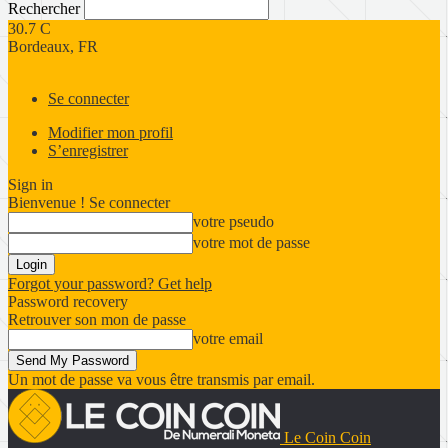
Rechercher
30.7
C
Bordeaux, FR
Se connecter
Modifier mon profil
S’enregistrer
Sign in
Bienvenue ! Se connecter
votre pseudo
votre mot de passe
Forgot your password? Get help
Password recovery
Retrouver son mon de passe
votre email
Un mot de passe va vous être transmis par email.
Le Coin Coin